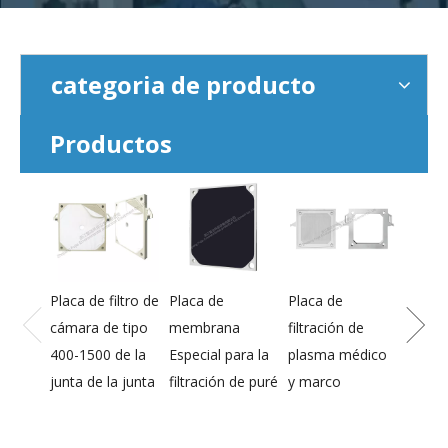
categoria de producto
Productos
Placa de filtro de
Placa de
Placa de
Placa
cámara de tipo
membrana
filtración de
memb
400-1500 de la
Especial para la
plasma médico
de alt
junta de la junta
filtración de puré
y marco
de 80