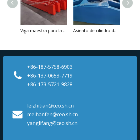
Viga maestra para la prensa de filtro
Asiento de cilindro de aceite
+86-187-5758-6903
+86-137-0653-7719
+86-173-5721-9828
leizhitian@ceo.sh.cn
meihanfen@ceo.sh.cn
yanglifang@ceo.sh.cn