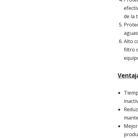
efecti
de la t
Prote
aguas 
Alto 
filtro
equip
Ventaja
Tiemp
inacti
Reduz
manten
Mejora
produc