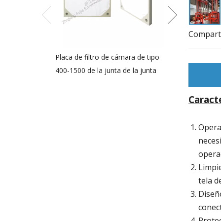
Comparti
Placa de filtro de cámara de tipo
Placa de membra
400-1500 de la junta de la junta
la filtración de 
Caract
Opera
necesi
opera
Limpie
tela d
Diseñ
conect
Protec