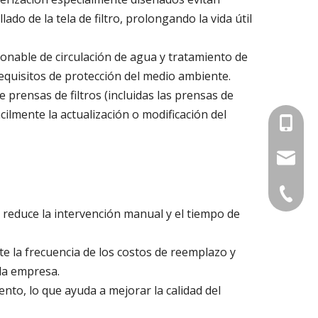
ado de la tela de filtro, prolongando la vida útil
zonable de circulación de agua y tratamiento de
equisitos de protección del medio ambiente.
 prensas de filtros (incluidas las prensas de
ácilmente la actualización o modificación del
+86-18
+86-13
leizhiti
+86-17
meihanf
+86-572
 reduce la intervención manual y el tiempo de
yanglif
te la frecuencia de los costos de reemplazo y
 la empresa.
iento, lo que ayuda a mejorar la calidad del