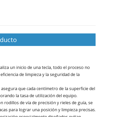
Gran placa de filtro de forma
especial
rana PP de alta
Placa de me
0-2000
goma de la s
oducto
alimento cen
aliza un inicio de una tecla, todo el proceso no
iciencia de limpieza y la seguridad de la
 asegura que cada centímetro de la superficie del
jorando la tasa de utilización del equipo.
 rodillos de vía de precisión y rieles de guía, se
cas para lograr una posición y limpieza precisas.
lverización especialmente diseñados evitan