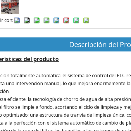
r con:
na Especial para
Placa de filtración de plasma
Placa de memb
puré
médico y marco
presión de 80
Descripción del Pr
erísticas del producto
ción totalmente automática:
el sistema de control del PLC re
ta una intervención manual, lo que mejora enormemente la ef
ción.
za eficiente:
la tecnología de chorro de agua de alta presión
el filtro se limpie a fondo, acortando el ciclo de limpieza y me
o optimizado:
una estructura de tranvía de limpieza única, con
a a la perfección con el sistema automático de cambio de pla
ción de la ropa del filtro:
las boquillas y los patrones de pu