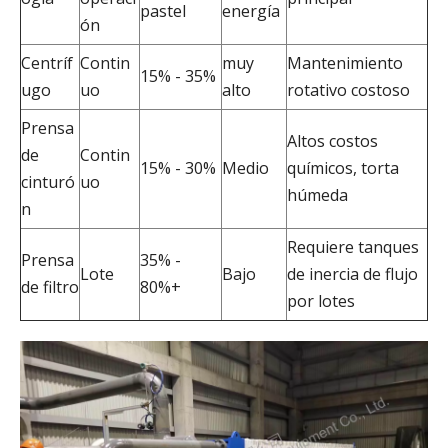
pastel
energía
ón
Centríf
Contin
muy
Mantenimiento
15% - 35%
ugo
uo
alto
rotativo costoso
Prensa
Altos costos
de
Contin
15% - 30%
Medio
químicos, torta
cinturó
uo
húmeda
n
Requiere tanques
Prensa
35% -
Lote
Bajo
de inercia de flujo
de filtro
80%+
por lotes