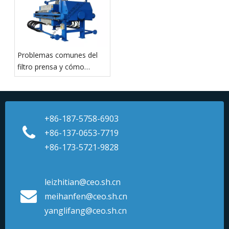
Problemas comunes del
filtro prensa y cómo
prevenir el tiempo de
inactividad
+86-187-5758-6903
+86-137-0653-7719
+86-173-5721-9828
leizhitian@ceo.sh.cn
meihanfen@ceo.sh.cn
yanglifang@ceo.sh.cn