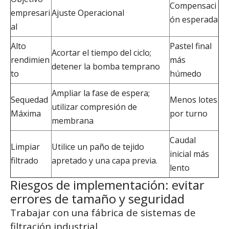
Compensaci
empresari
Ajuste Operacional
ón esperada
al
Alto
Pastel final
Acortar el tiempo del ciclo;
rendimien
más
detener la bomba temprano
to
húmedo
Ampliar la fase de espera;
Sequedad
Menos lotes
utilizar compresión de
Máxima
por turno
membrana
Caudal
Limpiar
Utilice un paño de tejido
inicial más
filtrado
apretado y una capa previa.
lento
Riesgos de implementación: evitar
errores de tamaño y seguridad
Trabajar con una fábrica de sistemas de
filtración industrial