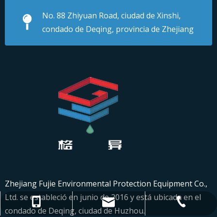
No. 88 Zhiyuan Road, ciudad de Xinshi,
condado de Deqing, provincia de Zhejiang
Zhejiang Fujie Environmental Protection Equipment Co.,
Ltd. se estableció en junio de 2016 y está ubicada en el
leizhitian@ceo.sh.cn
+86-18757586903
+86-572-8223168
condado de Deqing, ciudad de Huzhou.