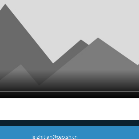
leizhitian@ceo.sh.cn