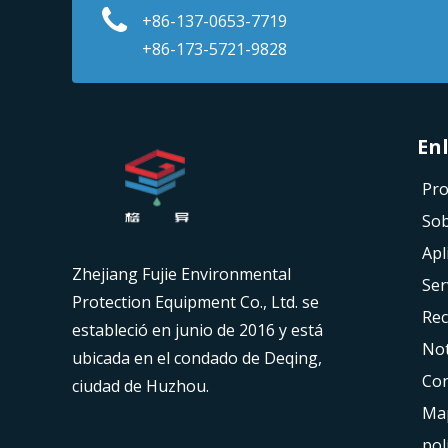
+86-137-0653-7719
+86-173-5721-9828
Enlaces 
Pro
Sob
Apl
Zhejiang Fujie Environmental
Ser
Protection Equipment Co., Ltd. se
Rec
estableció en junio de 2016 y está
Not
ubicada en el condado de Deqing,
Con
ciudad de Huzhou.
Map
pol