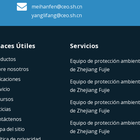
meihanfen@ceo.sh.cn
yanglifang@ceo.sh.cn
Útiles​​​​​​​
Servicios
ductos
Equipo de protección ambienta
re nosotros
de Zhejiang Fujie
icaciones
Equipo de protección ambienta
vicio
de Zhejiang Fujie
ursos
Equipo de protección ambienta
icias
de Zhejiang Fujie
táctenos
Equipo de protección ambienta
a del sitio
de Zhejiang Fujie
ítica de privacidad