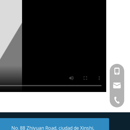
+86-18
+86-13
leizhiti
+86-17
meihanf
+86-572
yanglif
No. 88 Zhiyuan Road, ciudad de Xinshi,