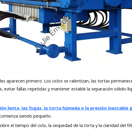
ñales aparecen primero. Los ciclos se ralentizan, las tortas permanec
vitar fallas repetidas y mantener estable la separación sólido-líq
ión lenta, las fugas, la torta húmeda o la presión inestable
 comienza siendo pequeño.
 sobre el tiempo del ciclo, la sequedad de la torta y la claridad del 