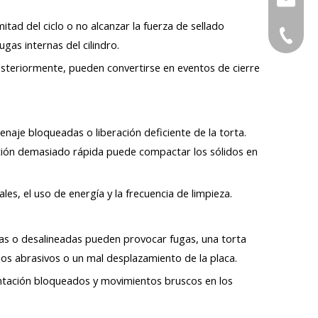
tad del ciclo o no alcanzar la fuerza de sellado
+86-17
meihanf
+86-572
gas internas del cilindro.
osteriormente, pueden convertirse en eventos de cierre
yanglif
enaje bloqueadas o liberación deficiente de la torta.
ción demasiado rápida puede compactar los sólidos en
es, el uso de energía y la frecuencia de limpieza.
adas o desalineadas pueden provocar fugas, una torta
dos abrasivos o un mal desplazamiento de la placa.
mentación bloqueados y movimientos bruscos en los