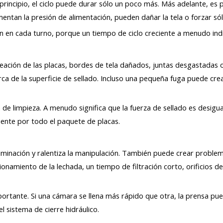
 principio, el ciclo puede durar sólo un poco más. Más adelante, es
mentan la presión de alimentación, pueden dañar la tela o forzar só
ón en cada turno, porque un tiempo de ciclo creciente a menudo ind
eación de las placas, bordes de tela dañados, juntas desgastadas 
ca de la superficie de sellado. Incluso una pequeña fuga puede crear
 limpieza. A menudo significa que la fuerza de sellado es desigual.
nte por todo el paquete de placas.
liminación y ralentiza la manipulación. También puede crear probl
onamiento de la lechada, un tiempo de filtración corto, orificios d
portante. Si una cámara se llena más rápido que otra, la prensa pu
l sistema de cierre hidráulico.