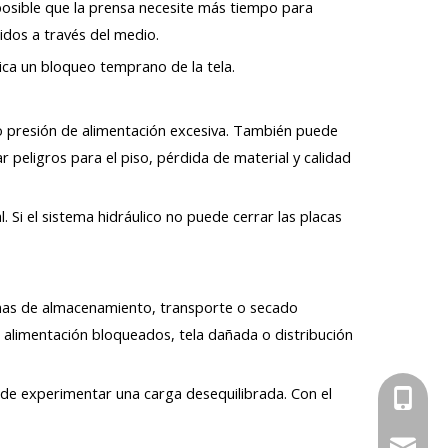
 posible que la prensa necesite más tiempo para
lidos a través del medio.
ica un bloqueo temprano de la tela.
o presión de alimentación excesiva. También puede
 peligros para el piso, pérdida de material y calidad
 Si el sistema hidráulico no puede cerrar las placas
emas de almacenamiento, transporte o secado
e alimentación bloqueados, tela dañada o distribución
ede experimentar una carga desequilibrada. Con el
+86-18
+86-13
leizhiti