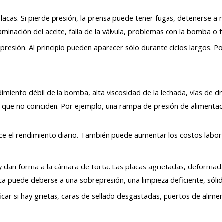
acas. Si pierde presión, la prensa puede tener fugas, detenerse a mi
minación del aceite, falla de la válvula, problemas con la bomba o fu
esión. Al principio pueden aparecer sólo durante ciclos largos. P
dimiento débil de la bomba, alta viscosidad de la lechada, vías de dr
que no coinciden. Por ejemplo, una rampa de presión de alimenta
ce el rendimiento diario. También puede aumentar los costos laboral
jo y dan forma a la cámara de torta. Las placas agrietadas, deform
aca puede deberse a una sobrepresión, una limpieza deficiente, sóli
ificar si hay grietas, caras de sellado desgastadas, puertos de ali